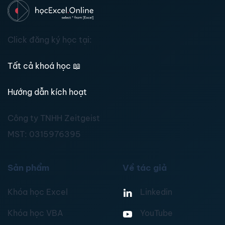
Click đăng ký học tại:
Tất cả khoá học
📖
Hướng dẫn kích hoạt
Công ty TNHH Zeitgeist
MST:
0315976395
Sản phẩm
Về tác giả
Khóa học Excel
Linkedin
Khóa học VBA
YouTube