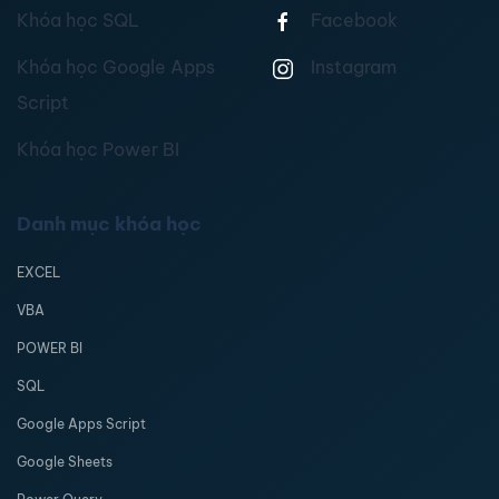
Khóa học SQL
Facebook
Khóa học Google Apps
Instagram
Script
Khóa học Power BI
Danh mục khóa học
EXCEL
VBA
POWER BI
SQL
Google Apps Script
Google Sheets