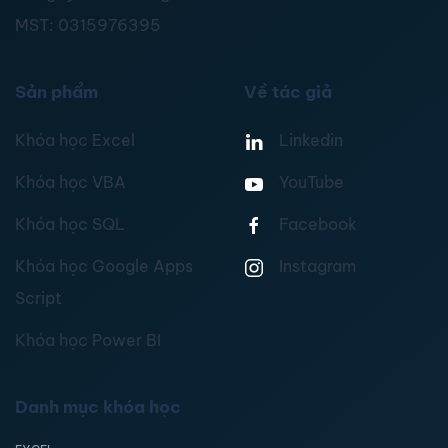
MST:
0315976395
Sản phẩm
Về tác giả
Khóa học Excel
Linkedin
Khóa học VBA
YouTube
Khóa học SQL
Facebook
Khóa học Google Apps
Instagram
Script
Khóa học Power BI
Danh mục khóa học