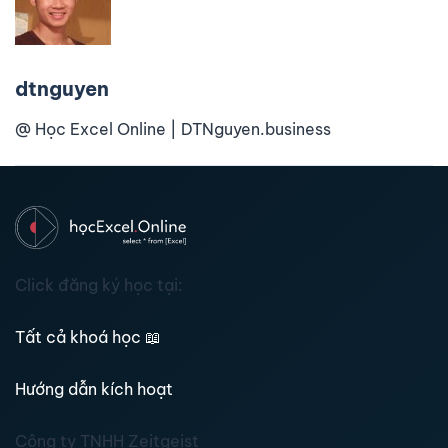
dtnguyen
@ Học Excel Online | DTNguyen.business
Click đăng ký học tại:
Tất cả khoá học
📖
Hướng dẫn kích hoạt
Công ty TNHH Zeitgeist