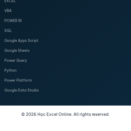
EXCEL
VBA
POWER BI
SQL
Google Apps Script
Google Sheets
Power Query
Python
Power Platform
Google Data Studio
©
2026
Học Excel Online. All rights reserved.