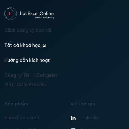
Click đăng ký học tại:
Tất cả khoá học
📖
Hướng dẫn kích hoạt
Công ty TNHH Zeitgeist
MST:
0315976395
Sản phẩm
Về tác giả
Khóa học Excel
Linkedin