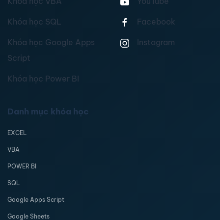
Khóa học VBA
YouTube
Khóa học SQL
Facebook
Khóa học Google Apps
Instagram
Script
Khóa học Power BI
Danh mục khóa học
EXCEL
VBA
POWER BI
SQL
Google Apps Script
Google Sheets