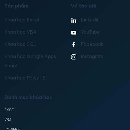
Sản phẩm
Về tác giả
Khóa học Excel
Linkedin
Khóa học VBA
YouTube
Khóa học SQL
Facebook
Khóa học Google Apps
Instagram
Script
Khóa học Power BI
Danh mục khóa học
EXCEL
VBA
POWER BI