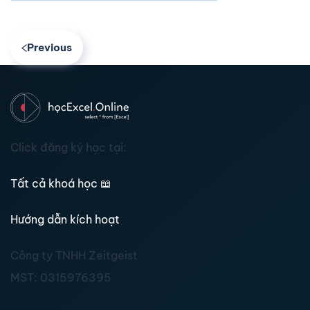
Previous
Click đăng ký học tại:
Tất cả khoá học
📖
Hướng dẫn kích hoạt
Công ty TNHH Zeitgeist
MST:
0315976395