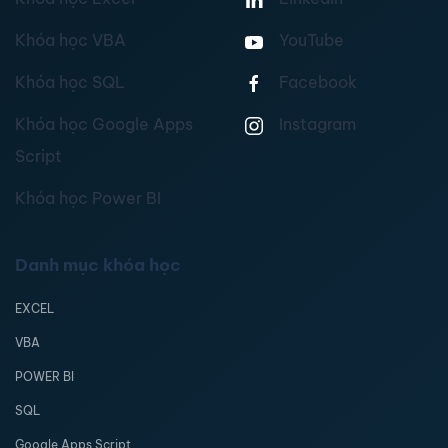
Khóa học VBA
YouTube
Khóa học SQL
Facebook
Khóa học Google Apps
Instagram
Script
Khóa học Power BI
Danh mục khóa học
EXCEL
VBA
POWER BI
SQL
Google Apps Script