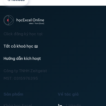
Click đăng ký học tại:
Tất cả khoá học
📖
Hướng dẫn kích hoạt
Công ty TNHH Zeitgeist
MST:
0315976395
Sản phẩm
Về tác giả
Khóa học Excel
Linkedin