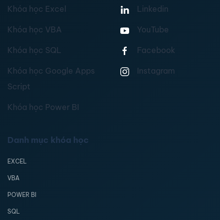
Khóa học Excel
Linkedin
Khóa học VBA
YouTube
Khóa học SQL
Facebook
Khóa học Google Apps
Instagram
Script
Khóa học Power BI
Danh mục khóa học
EXCEL
VBA
POWER BI
SQL