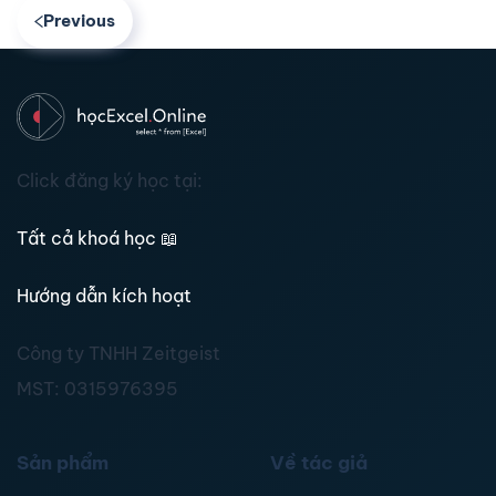
Previous
Click đăng ký học tại:
Tất cả khoá học
📖
Hướng dẫn kích hoạt
Công ty TNHH Zeitgeist
MST:
0315976395
Sản phẩm
Về tác giả