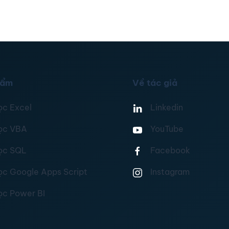
hẩm
Về tác giả
ọc Excel
Linkedin
ọc VBA
YouTube
ọc SQL
Facebook
ọc Google Apps Script
Instagram
ọc Power BI