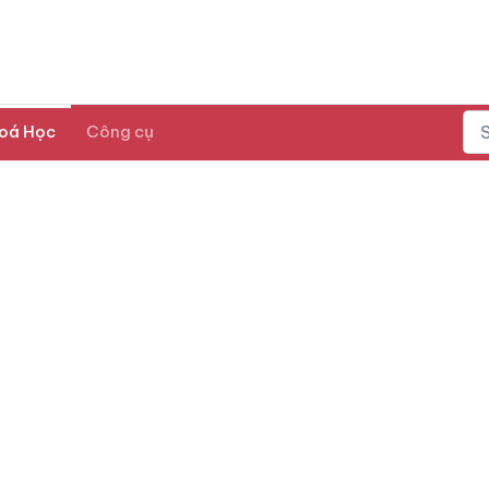
oá Học
Công cụ