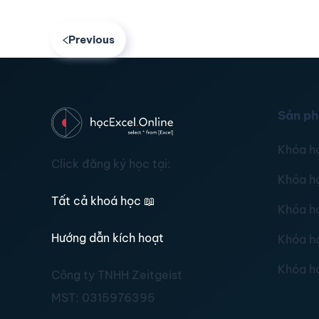
Previous
Sản p
Khóa h
Click đăng ký học tại:
Khóa h
Tất cả khoá học
📖
Khóa h
Hướng dẫn kích hoạt
Khóa h
Khóa h
Công ty TNHH Zeitgeist
MST:
0315976395