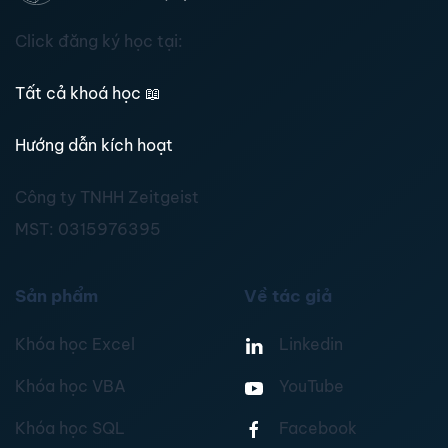
Click đăng ký học tại:
Tất cả khoá học
📖
Hướng dẫn kích hoạt
Công ty TNHH Zeitgeist
MST:
0315976395
Sản phẩm
Về tác giả
Khóa học Excel
Linkedin
Khóa học VBA
YouTube
Khóa học SQL
Facebook