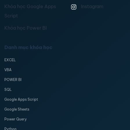
Khóa học Google Apps
Instagram
Script
Khóa học Power BI
Danh mục khóa học
EXCEL
VBA
POWER BI
SQL
Google Apps Script
Google Sheets
Power Query
Python