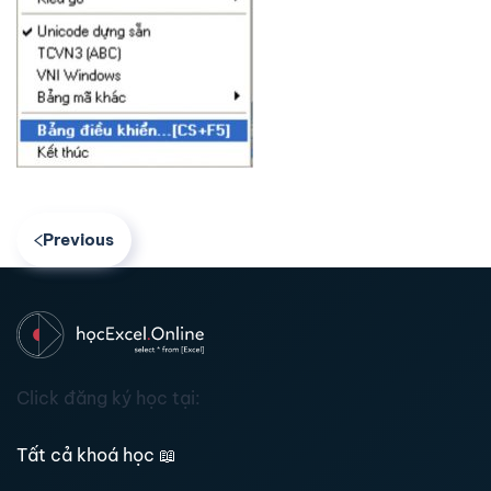
Previous
Click đăng ký học tại:
Tất cả khoá học
📖