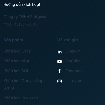
Hướng dẫn kích hoạt
Công ty TNHH Zeitgeist
MST:
0315976395
Sản phẩm
Về tác giả
Khóa học Excel
Linkedin
Khóa học VBA
YouTube
Khóa học SQL
Facebook
Khóa học Google Apps
Instagram
Script
Khóa học Power BI