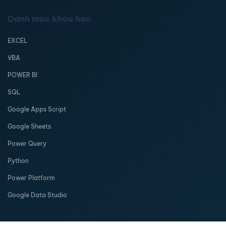
Danh mục khóa học
EXCEL
VBA
POWER BI
SQL
Google Apps Script
Google Sheets
Power Query
Python
Power Platform
Google Data Studio