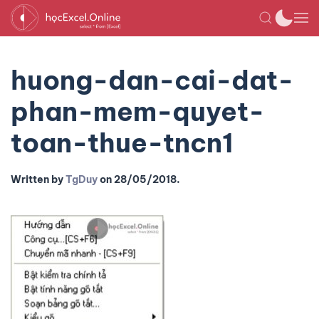
huong-dan-cai-dat-
phan-mem-quyet-
toan-thue-tncn1
Written by
TgDuy
on
28/05/2018
.