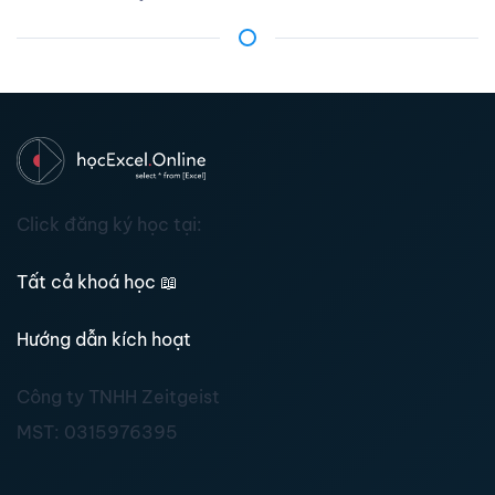
Click đăng ký học tại:
Tất cả khoá học
📖
Hướng dẫn kích hoạt
Công ty TNHH Zeitgeist
MST:
0315976395