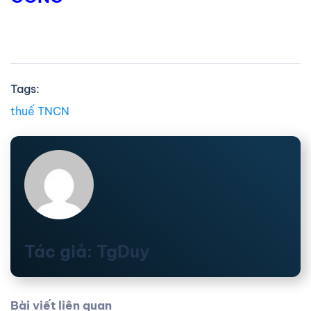
Tags:
thuế TNCN
Tác giả: TgDuy
Bài viết liên quan