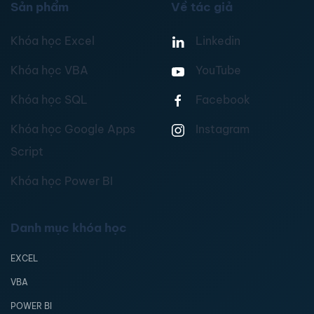
Sản phẩm
Về tác giả
Khóa học Excel
Linkedin
Khóa học VBA
YouTube
Khóa học SQL
Facebook
Khóa học Google Apps
Instagram
Script
Khóa học Power BI
Danh mục khóa học
EXCEL
VBA
POWER BI