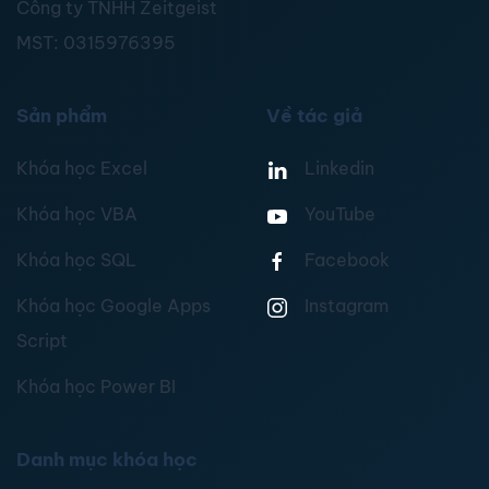
Công ty TNHH Zeitgeist
MST:
0315976395
Sản phẩm
Về tác giả
Khóa học Excel
Linkedin
Khóa học VBA
YouTube
Khóa học SQL
Facebook
Khóa học Google Apps
Instagram
Script
Khóa học Power BI
Danh mục khóa học