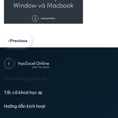
Previous
Click đăng ký học tại:
Tất cả khoá học
📖
Hướng dẫn kích hoạt