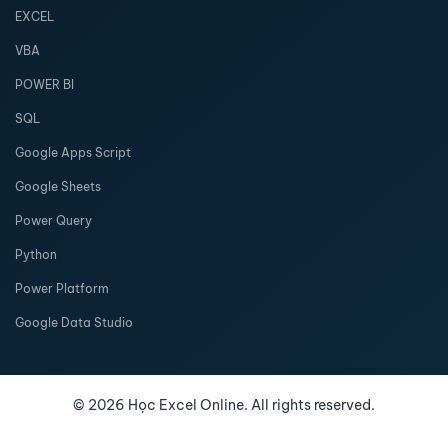
EXCEL
VBA
POWER BI
SQL
Google Apps Script
Google Sheets
Power Query
Python
Power Platform
Google Data Studio
©
2026
Học Excel Online. All rights reserved.