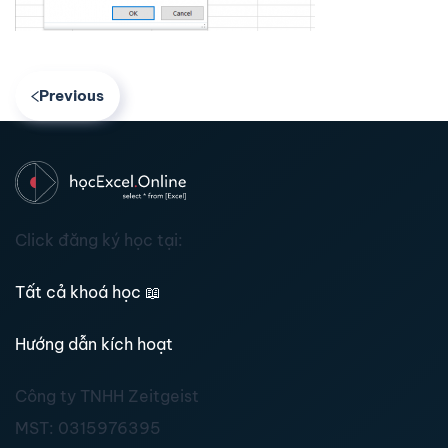
Previous
Click đăng ký học tại:
Tất cả khoá học
📖
Hướng dẫn kích hoạt
Công ty TNHH Zeitgeist
MST:
0315976395