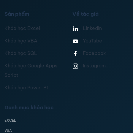
Sản phẩm
Về tác giả
Khóa học Excel
Linkedin
Khóa học VBA
YouTube
Khóa học SQL
Facebook
Khóa học Google Apps
Instagram
Script
Khóa học Power BI
Danh mục khóa học
EXCEL
VBA