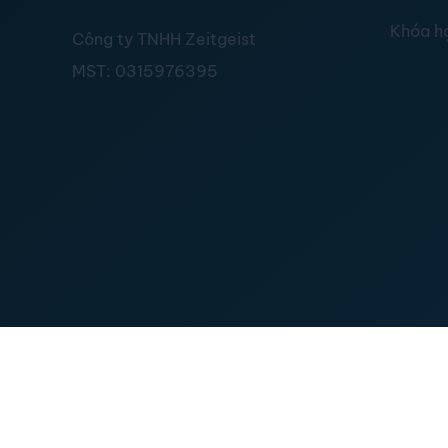
Khóa h
Công ty TNHH Zeitgeist
MST:
0315976395