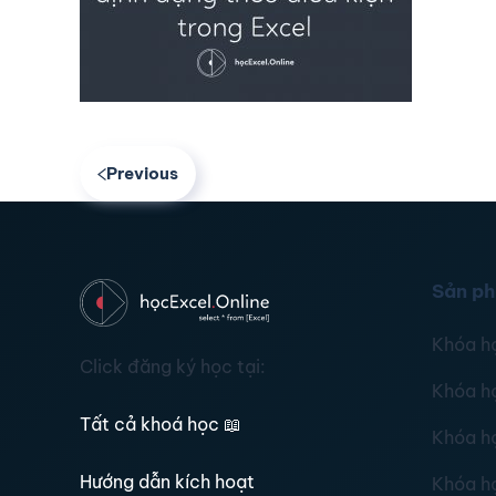
Previous
Sản p
Khóa h
Click đăng ký học tại:
Khóa h
Tất cả khoá học
📖
Khóa h
Hướng dẫn kích hoạt
Khóa h