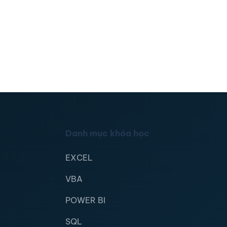
Danh mục khóa học
EXCEL
VBA
POWER BI
SQL