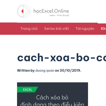
Trang chủ
Series bài viết
Tài nguyên
Kh
cach-xoa-bo-co
Written by
duong quan
on
30/10/2019
.