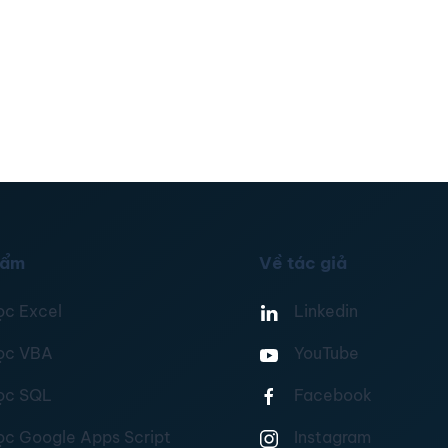
hẩm
Về tác giả
ọc Excel
Linkedin
ọc VBA
YouTube
ọc SQL
Facebook
ọc Google Apps Script
Instagram