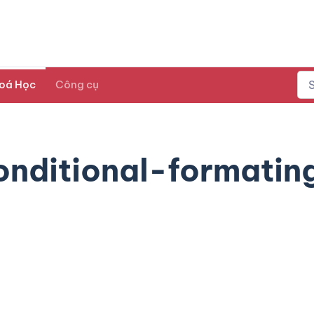
oá Học
Công cụ
nditional-formatin