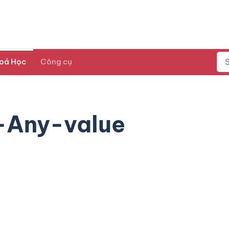
oá Học
Công cụ
-Any-value