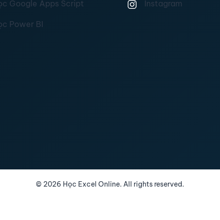
ọc Google Apps Script
Instagram
ọc Power BI
©
2026
Học Excel Online. All rights reserved.