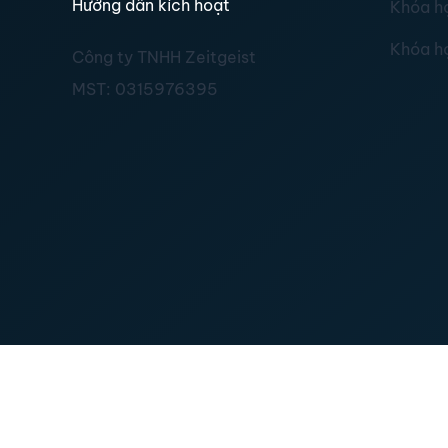
Hướng dẫn kích hoạt
Khóa h
Khóa h
Công ty TNHH Zeitgeist
MST:
0315976395