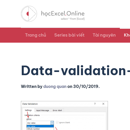
Trang chủ
Series bài viết
Tài nguyên
Kh
Data-validation
Written by
duong quan
on
30/10/2019
.