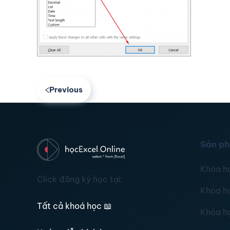
Previous
Sản p
Khóa h
Click đăng ký học tại:
Khóa h
Tất cả khoá học
📖
Khóa h