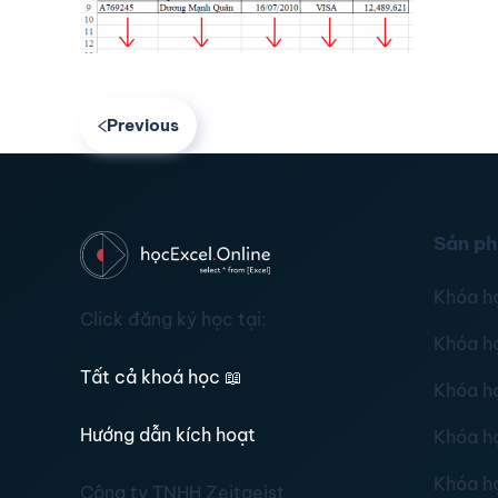
Previous
Sản p
Khóa h
Click đăng ký học tại:
Khóa h
Tất cả khoá học
📖
Khóa h
Hướng dẫn kích hoạt
Khóa h
Khóa h
Công ty TNHH Zeitgeist