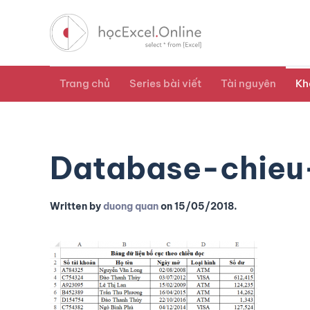
Trang chủ
Series bài viết
Tài nguyên
Kh
Database-chieu
Written by
duong quan
on
15/05/2018
.