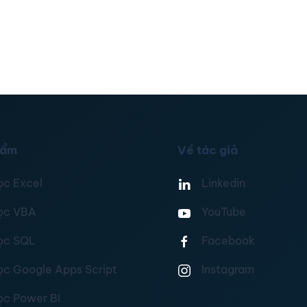
hẩm
Về tác giả
ọc Excel
Linkedin
ọc VBA
YouTube
ọc SQL
Facebook
ọc Google Apps Script
Instagram
ọc Power BI