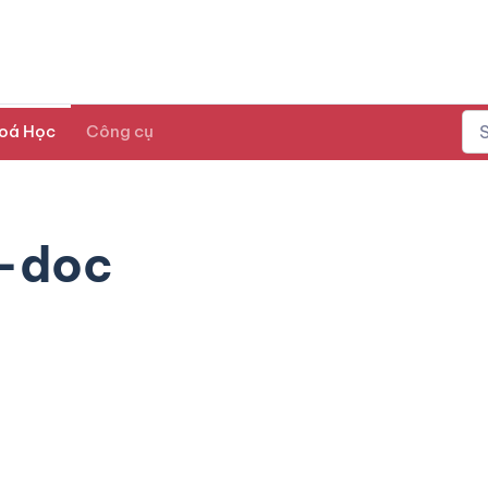
oá Học
Công cụ
-doc