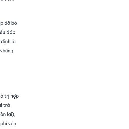
ệp dỡ bỏ
nếu đáp
định là
 Những
á trị hợp
i trả
n lại),
 phí vận