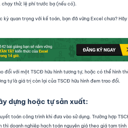
 chạy thử; lệ phí trước bạ (nếu có).
 kỳ quan trọng với kế toán, bạn đã vững Excel chưa? Hãy 
o đổi với một TSCĐ hữu hình tương tự, hoặc có thể hình t
g tự là giá trị còn lại của TSCĐ hữu hình đem trao đổi.
xây dựng hoặc tự sản xuất:
 quyết toán công trình khi đưa vào sử dụng. Trường hợp TS
 thì doanh nghiệp hạch toán nguyên giá theo giá tạm tính