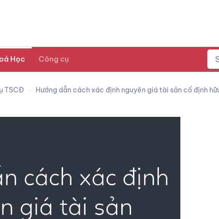
oá Học
Công cụ
vụ TSCĐ
Hướng dẫn cách xác định nguyên giá tài sản cố định hữ