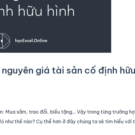
nguyên giá tài sản cố định hữ
ồn: Mua sắm, trao đổi, biếu tặng… Vậy trong từng trường h
đó như thế nào? Cụ thể hơn ở đây chúng ta sẽ tìm hiểu với t