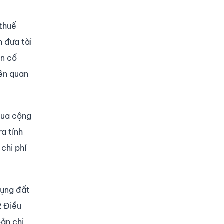
 thuế
m đưa tài
ản cố
iên quan
mua cộng
a tính
chi phí
dụng đất
2 Điều
oản chi