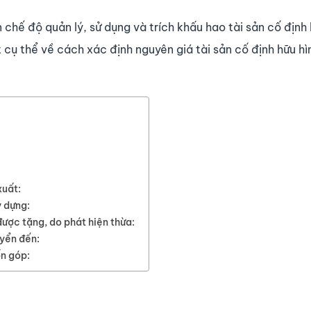
chế độ quản lý, sử dụng và trích khấu hao tài sản cố định
cụ thể về cách xác định nguyên giá tài sản cố định hữu hì
xuất:
y dựng:
 được tặng, do phát hiện thừa:
uyển đến:
ốn góp: