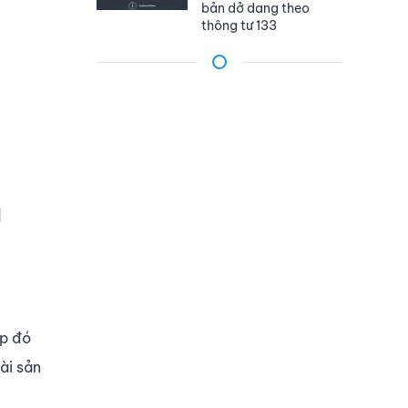
bản dở dang theo
thông tư 133
u
ợp đó
ài sản