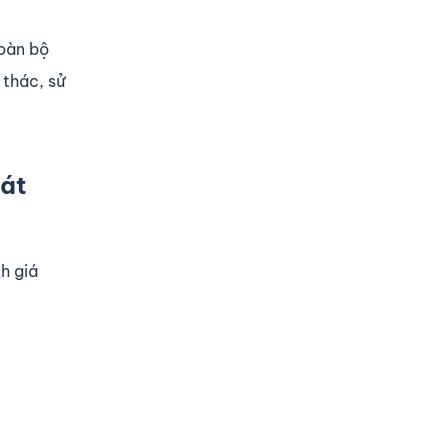
toàn bộ
 thác, sử
hát
nh giá