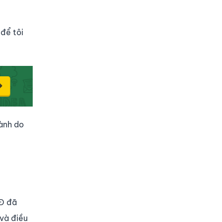
để tôi
hành do
CĐ đã
 và điều