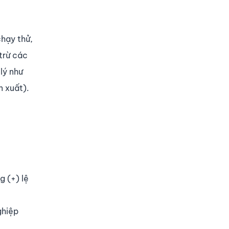
chạy thử,
(trừ các
 lý như
n xuất).
g (+) lệ
ghiệp