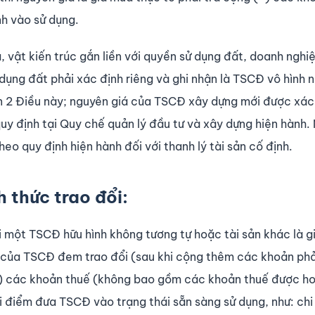
nh vào sử dụng.
 vật kiến trúc gắn liền với quyền sử dụng đất, doanh nghi
 dụng đất phải xác định riêng và ghi nhận là TSCĐ vô hình 
n 2 Điều này; nguyên giá của TSCĐ xây dựng mới được xác 
quy định tại Quy chế quản lý đầu tư và xây dựng hiện hành.
eo quy định hiện hành đối với thanh lý tài sản cố định.
 thức trao đổi:
 một TSCĐ hữu hình không tương tự hoặc tài sản khác là gi
lý của TSCĐ đem trao đổi (sau khi cộng thêm các khoản phả
+) các khoản thuế (không bao gồm các khoản thuế được hoà
hời điểm đưa TSCĐ vào trạng thái sẵn sàng sử dụng, như: chi