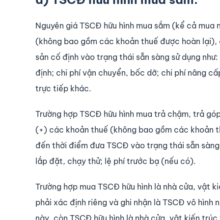
Nguyên giá TSCĐ hữu hình mua sắm (kể cả mua mớ
(không bao gồm các khoản thuế được hoàn lại), các
sản cố định vào trạng thái sẵn sàng sử dụng như: 
định; chi phí vận chuyển, bốc dỡ; chi phí nâng cấp
trực tiếp khác.
Trường hợp TSCĐ hữu hình mua trả chậm, trả góp,
(+) các khoản thuế (không bao gồm các khoản thuế
đến thời điểm đưa TSCĐ vào trạng thái sẵn sàng s
lắp đặt, chạy thử; lệ phí trước bạ (nếu có).
Trường hợp mua TSCĐ hữu hình là nhà cửa, vật kiế
phải xác định riêng và ghi nhận là TSCĐ vô hình 
này, còn TSCĐ hữu hình là nhà cửa, vật kiến trúc 