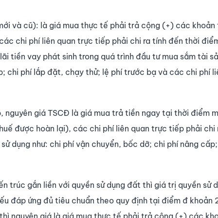
i và cũ): là giá mua thực tế phải trả cộng (+) các khoản
 chi phí liên quan trực tiếp phải chi ra tính đến thời điể
lãi tiền vay phát sinh trong quá trình đầu tư mua sắm tài s
; chi phí lắp đặt, chạy thử; lệ phí trước bạ và các chi phí l
 nguyên giá TSCĐ là giá mua trả tiền ngay tại thời điểm 
 được hoàn lại), các chi phí liên quan trực tiếp phải chi r
ử dụng như: chi phí vận chuyển, bốc dỡ; chi phí nâng cấp; 
n trúc gắn liền với quyền sử dụng đất thì giá trị quyền sử 
nếu đáp ứng đủ tiêu chuẩn theo quy định tại điểm đ khoản 
thì nguyên giá là giá mua thực tế phải trả cộng (+) các kh