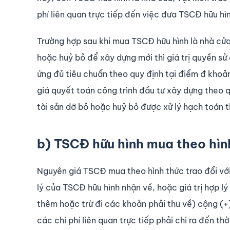
phí liên quan trực tiếp đến việc đưa TSCĐ hữu hì
Trường hợp sau khi mua TSCĐ hữu hình là nhà cửa,
hoặc huỷ bỏ để xây dựng mới thì giá trị quyền sử
ứng đủ tiêu chuẩn theo quy định tại điểm đ khoả
giá quyết toán công trình đầu tư xây dựng theo 
tài sản dỡ bỏ hoặc huỷ bỏ được xử lý hạch toán th
b) TSCĐ hữu hình mua theo hình
Nguyên giá TSCĐ mua theo hình thức trao đổi với
lý của TSCĐ hữu hình nhận về, hoặc giá trị hợp 
thêm hoặc trừ đi các khoản phải thu về) cộng (
các chi phí liên quan trực tiếp phải chi ra đến t