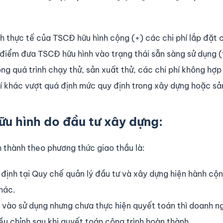
h thực tế của TSCĐ hữu hình cộng (+) các chi phí lắp đặt 
ời điểm đưa TSCĐ hữu hình vào trạng thái sẵn sàng sử dụng 
ong quá trình chạy thử, sản xuất thử, các chi phí không hợp
hí khác vượt quá định mức quy định trong xây dựng hoặc sả
ữu hình do đầu tư xây dựng:
 thành theo phương thức giao thầu là:
định tại Quy chế quản lý đầu tư và xây dựng hiện hành cộn
khác.
vào sử dụng nhưng chưa thực hiện quyết toán thì doanh n
ều chỉnh sau khi quyết toán công trình hoàn thành.