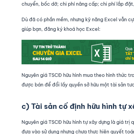
chuyển, bốc dỡ; chi phí nâng cấp; chi phí lắp đặt,
Dù đã có phần mềm, nhưng kỹ năng Excel vẫn cực
giúp bạn, đăng ký khoá học Excel:
Nguyên giá TSCĐ hữu hình mua theo hình thức tra
được bán để đổi lấy quyền sở hữu một tài sản tươn
c) Tài sản cố định hữu hình tự 
Nguyên giá TSCĐ hữu hình tự xây dựng là giá trị
đưa vào sử dụng nhưng chưa thực hiện quyết toán