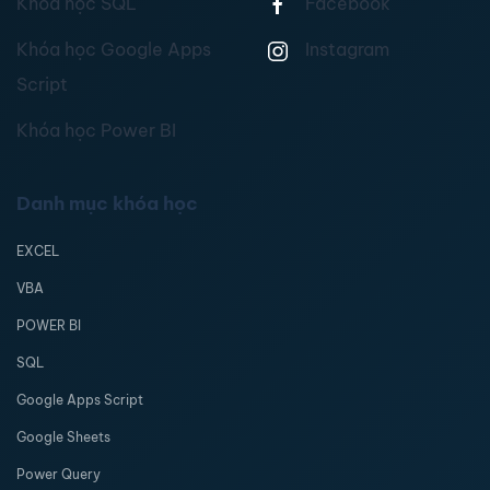
Khóa học SQL
Facebook
Khóa học Google Apps
Instagram
Script
Khóa học Power BI
Danh mục khóa học
EXCEL
VBA
POWER BI
SQL
Google Apps Script
Google Sheets
Power Query