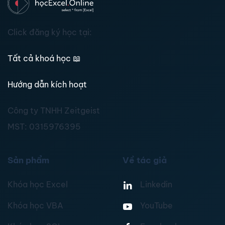
Click đăng ký học tại:
Tất cả khoá học
📖
Hướng dẫn kích hoạt
Công ty TNHH Zeitgeist
MST:
0315976395
Sản phẩm
Về tác giả
Khóa học Excel
Linkedin
Khóa học VBA
YouTube