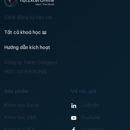
Click đăng ký học tại:
Tất cả khoá học
📖
Hướng dẫn kích hoạt
Công ty TNHH Zeitgeist
MST:
0315976395
Sản phẩm
Về tác giả
Khóa học Excel
Linkedin
Khóa học VBA
YouTube
Khóa học SQL
Facebook