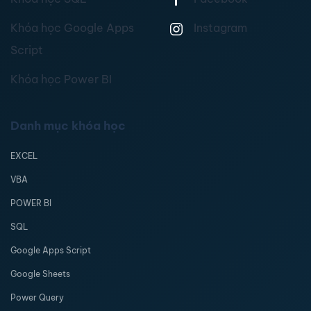
Khóa học Google Apps
Instagram
Script
Khóa học Power BI
Danh mục khóa học
EXCEL
VBA
POWER BI
SQL
Google Apps Script
Google Sheets
Power Query