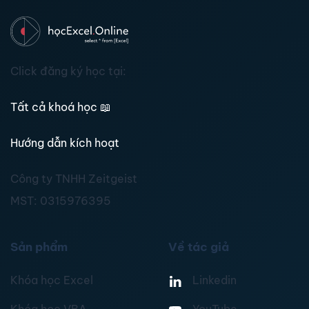
Click đăng ký học tại:
Tất cả khoá học
📖
Hướng dẫn kích hoạt
Công ty TNHH Zeitgeist
MST:
0315976395
Sản phẩm
Về tác giả
Khóa học Excel
Linkedin