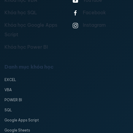
Khóa học VBA
YouTube
Khóa học SQL
Facebook
Khóa học Google Apps
Instagram
Script
Khóa học Power BI
Danh mục khóa học
EXCEL
VBA
POWER BI
SQL
Google Apps Script
Google Sheets