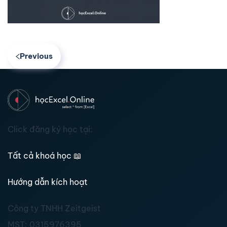
Previous
Click đăng ký học tại:
Tất cả khoá học
📖
Hướng dẫn kích hoạt
Công ty TNHH Zeitgeist
MST:
0315976395