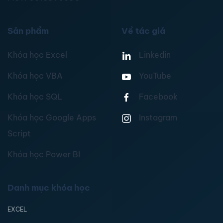
Sản phẩm
Về tác giả
Khóa học Excel
Linkedin
Khóa học VBA
YouTube
Khóa học SQL
Facebook
Khóa học Google Apps
Instagram
Script
Khóa học Power BI
Danh mục khóa học
EXCEL