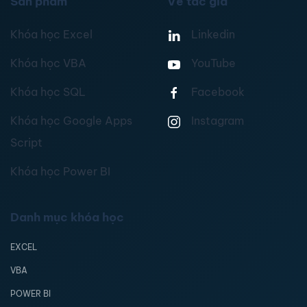
Sản phẩm
Về tác giả
Khóa học Excel
Linkedin
Khóa học VBA
YouTube
Khóa học SQL
Facebook
Khóa học Google Apps
Instagram
Script
Khóa học Power BI
Danh mục khóa học
EXCEL
VBA
POWER BI