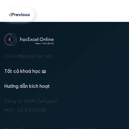
Previous
Click đăng ký học tại:
Tất cả khoá học
📖
Hướng dẫn kích hoạt
Công ty TNHH Zeitgeist
MST:
0315976395