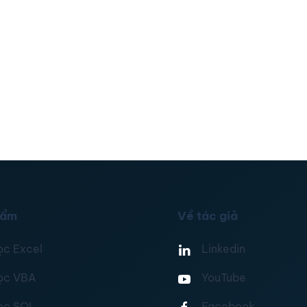
hẩm
Về tác giả
ọc Excel
Linkedin
ọc VBA
YouTube
ọc SQL
Facebook