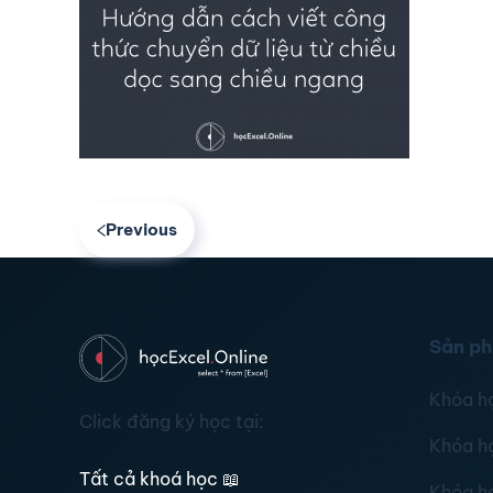
Previous
Sản p
Khóa h
Click đăng ký học tại:
Khóa h
Tất cả khoá học
📖
Khóa h