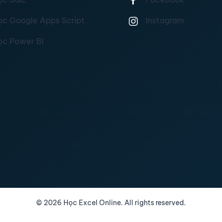
ọc Google Apps Script
Instagram
ọc Power BI
©
2026
Học Excel Online. All rights reserved.