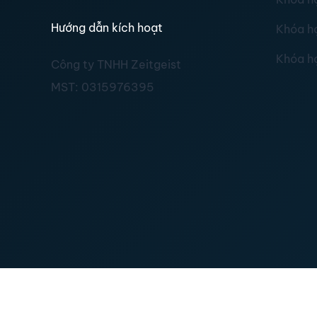
Hướng dẫn kích hoạt
Khóa h
Khóa h
Công ty TNHH Zeitgeist
MST:
0315976395