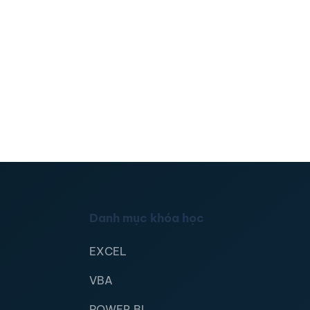
Danh mục khóa học
EXCEL
VBA
POWER BI