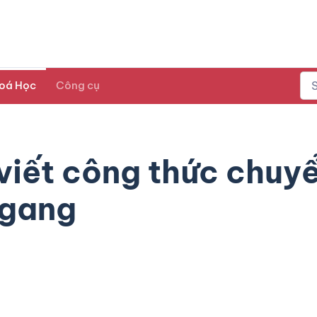
oá Học
Công cụ
iết công thức chuyển
ngang