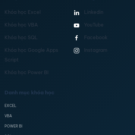
Khóa học Excel
Linkedin
Khóa học VBA
YouTube
Khóa học SQL
Facebook
Khóa học Google Apps
Instagram
Script
Khóa học Power BI
Danh mục khóa học
EXCEL
VBA
POWER BI