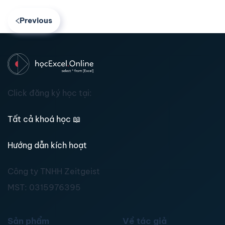
Previous
Click đăng ký học tại:
Tất cả khoá học
📖
Hướng dẫn kích hoạt
Công ty TNHH Zeitgeist
MST:
0315976395
Sản phẩm
Về tác giả