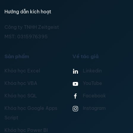
Hướng dẫn kích hoạt
Công ty TNHH Zeitgeist
MST:
0315976395
Sản phẩm
Về tác giả
Khóa học Excel
Linkedin
Khóa học VBA
YouTube
Khóa học SQL
Facebook
Khóa học Google Apps
Instagram
Script
Khóa học Power BI