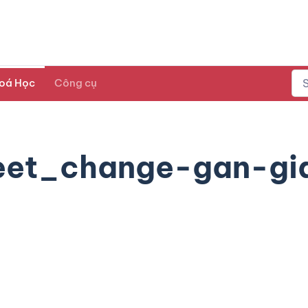
oá Học
Công cụ
eet_change-gan-gi