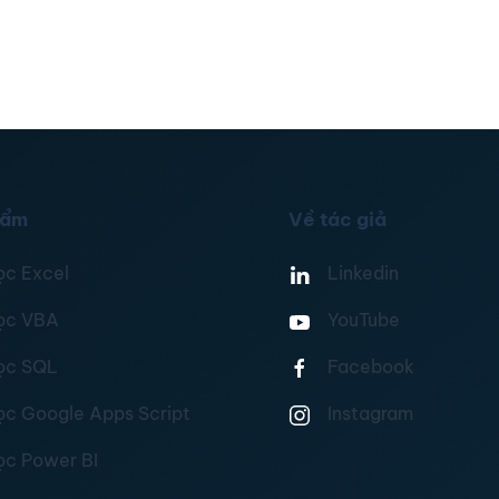
hẩm
Về tác giả
ọc Excel
Linkedin
ọc VBA
YouTube
ọc SQL
Facebook
ọc Google Apps Script
Instagram
ọc Power BI