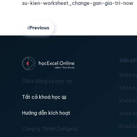
su-kien-worksheet_change-gan-gia-tri-now
Previous
Sản p
Khóa h
Click đăng ký học tại:
Khóa h
Tất cả khoá học
📖
Khóa h
Hướng dẫn kích hoạt
Khóa h
Khóa h
Công ty TNHH Zeitgeist