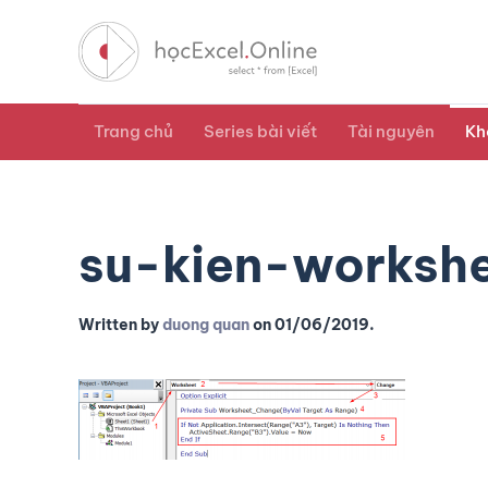
Trang chủ
Series bài viết
Tài nguyên
Kh
su-kien-worksh
Written by
duong quan
on
01/06/2019
.