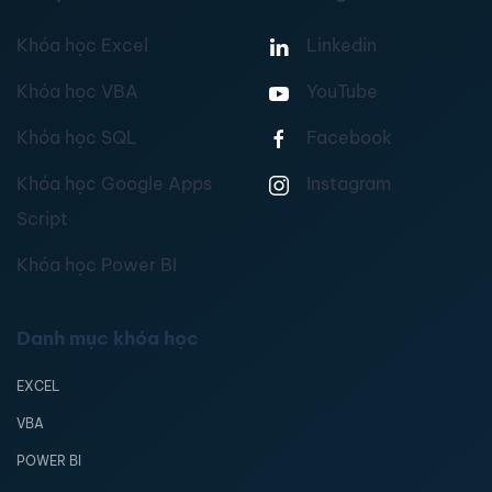
Khóa học Excel
Linkedin
Khóa học VBA
YouTube
Khóa học SQL
Facebook
Khóa học Google Apps
Instagram
Script
Khóa học Power BI
Danh mục khóa học
EXCEL
VBA
POWER BI