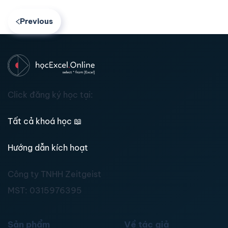
Previous
Click đăng ký học tại:
Tất cả khoá học
📖
Hướng dẫn kích hoạt
Công ty TNHH Zeitgeist
MST:
0315976395
Sản phẩm
Về tác giả