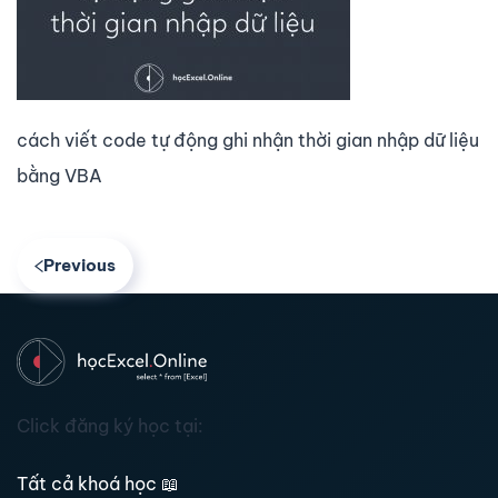
cách viết code tự động ghi nhận thời gian nhập dữ liệu
bằng VBA
Previous
Click đăng ký học tại:
Tất cả khoá học
📖