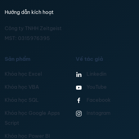
Hướng dẫn kích hoạt
Công ty TNHH Zeitgeist
MST:
0315976395
Sản phẩm
Về tác giả
Khóa học Excel
Linkedin
Khóa học VBA
YouTube
Khóa học SQL
Facebook
Khóa học Google Apps
Instagram
Script
Khóa học Power BI