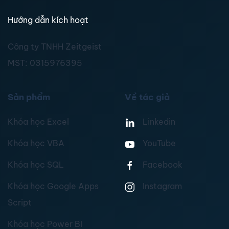
Hướng dẫn kích hoạt
Công ty TNHH Zeitgeist
MST:
0315976395
Sản phẩm
Về tác giả
Khóa học Excel
Linkedin
Khóa học VBA
YouTube
Khóa học SQL
Facebook
Khóa học Google Apps
Instagram
Script
Khóa học Power BI