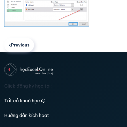
Previous
Click đăng ký học tại:
Tất cả khoá học
📖
Hướng dẫn kích hoạt