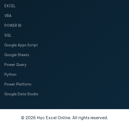
EXCEL
VBA
POWER BI
SQL
Google Apps Script
Google Sheets
Power Query
Python
Power Platform
Google Data Studio
©
2026
Học Excel Online. All rights reserved.