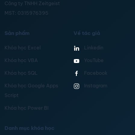
Công ty TNHH Zeitgeist
MST:
0315976395
Sản phẩm
Về tác giả
Khóa học Excel
Linkedin
Khóa học VBA
YouTube
Khóa học SQL
Facebook
Khóa học Google Apps
Instagram
Script
Khóa học Power BI
Danh mục khóa học