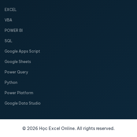
EXCEL
VBA
POWER BI
SQL
Google Apps Script
Google Sheets
Power Query
Python
Power Platform
Google Data Studio
©
2026
Học Excel Online. All rights reserved.