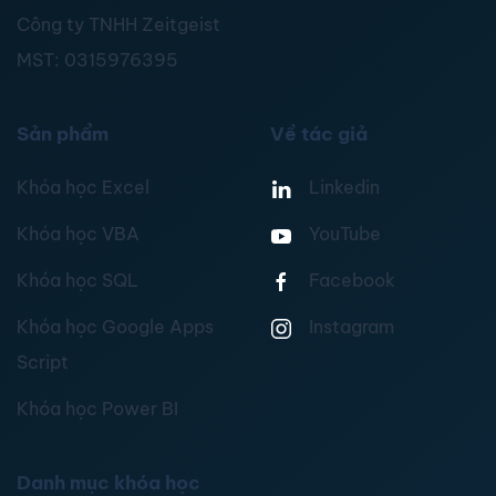
Công ty TNHH Zeitgeist
MST:
0315976395
Sản phẩm
Về tác giả
Khóa học Excel
Linkedin
Khóa học VBA
YouTube
Khóa học SQL
Facebook
Khóa học Google Apps
Instagram
Script
Khóa học Power BI
Danh mục khóa học