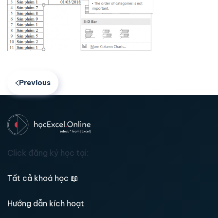
Previous
Click đăng ký học tại:
Tất cả khoá học
📖
Hướng dẫn kích hoạt