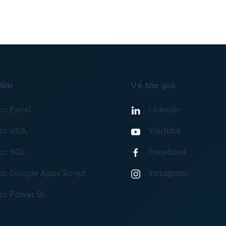
hẩm
Về tác giả
ọc Excel
Linkedin
ọc VBA
YouTube
ọc SQL
Facebook
ọc Google Apps Script
Instagram
ọc Power BI