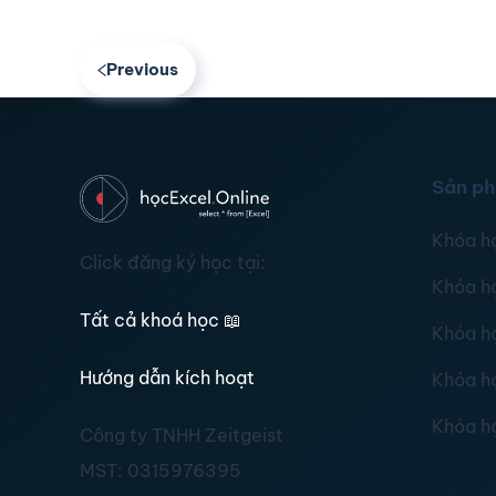
Previous
Sản p
Khóa h
Click đăng ký học tại:
Khóa h
Tất cả khoá học
📖
Khóa h
Hướng dẫn kích hoạt
Khóa h
Khóa h
Công ty TNHH Zeitgeist
MST:
0315976395