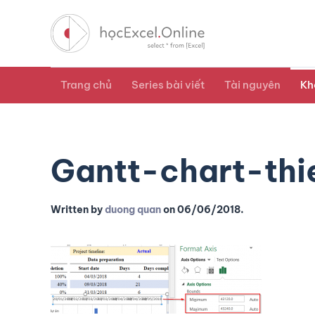
Trang chủ
Series bài viết
Tài nguyên
Kh
Gantt-chart-th
Written by
duong quan
on
06/06/2018
.