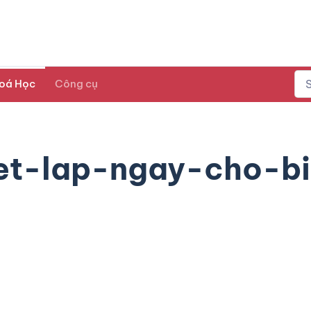
oá Học
Công cụ
iet-lap-ngay-cho-b