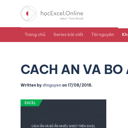
Trang chủ
Series bài viết
Tài nguyên
Kh
CACH AN VA BO 
Written by
dtnguyen
on
17/08/2018
.