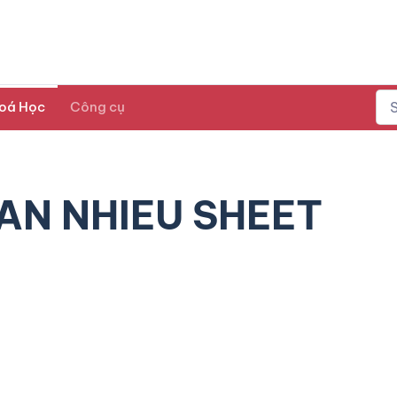
oá Học
Công cụ
AN NHIEU SHEET