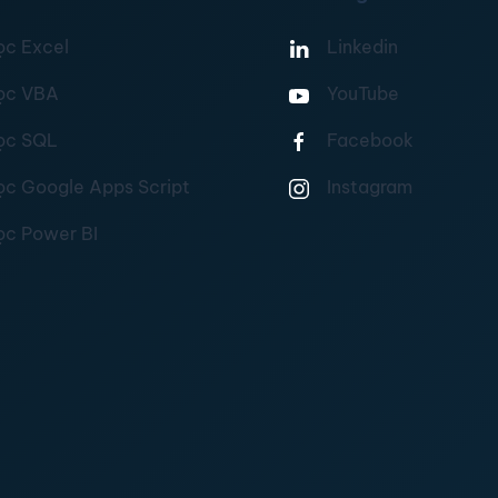
ọc Excel
Linkedin
ọc VBA
YouTube
ọc SQL
Facebook
ọc Google Apps Script
Instagram
ọc Power BI