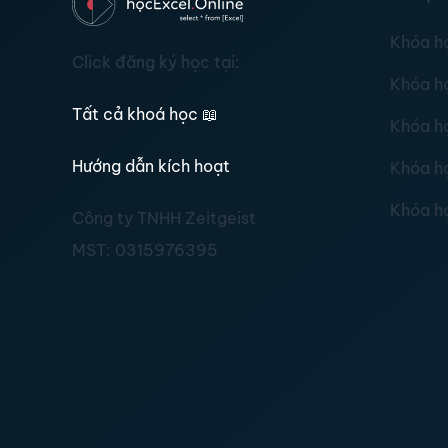
Khóa h
Click đăng ký học tại:
Khóa h
Tất cả khoá học
📖
Khóa h
Hướng dẫn kích hoạt
Khóa h
Khóa h
Công ty TNHH Zeitgeist
MST:
0315976395