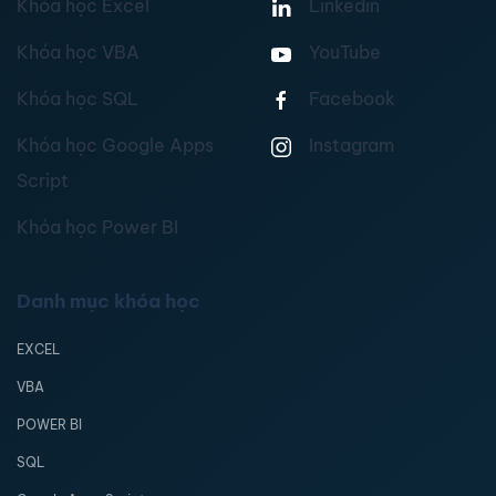
Khóa học Excel
Linkedin
Khóa học VBA
YouTube
Khóa học SQL
Facebook
Khóa học Google Apps
Instagram
Script
Khóa học Power BI
Danh mục khóa học
EXCEL
VBA
POWER BI
SQL