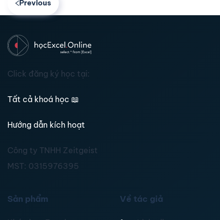
Previous
Click đăng ký học tại:
Tất cả khoá học
📖
Hướng dẫn kích hoạt
Công ty TNHH Zeitgeist
MST:
0315976395
Sản phẩm
Về tác giả