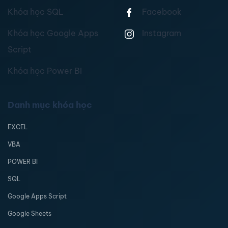
Khóa học SQL
Facebook
Khóa học Google Apps
Instagram
Script
Khóa học Power BI
Danh mục khóa học
EXCEL
VBA
POWER BI
SQL
Google Apps Script
Google Sheets