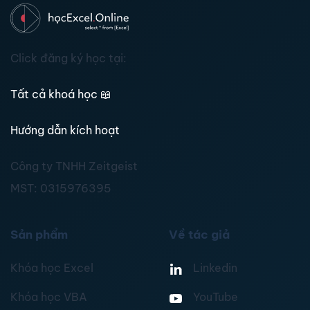
Click đăng ký học tại:
Tất cả khoá học
📖
Hướng dẫn kích hoạt
Công ty TNHH Zeitgeist
MST:
0315976395
Sản phẩm
Về tác giả
Khóa học Excel
Linkedin
Khóa học VBA
YouTube