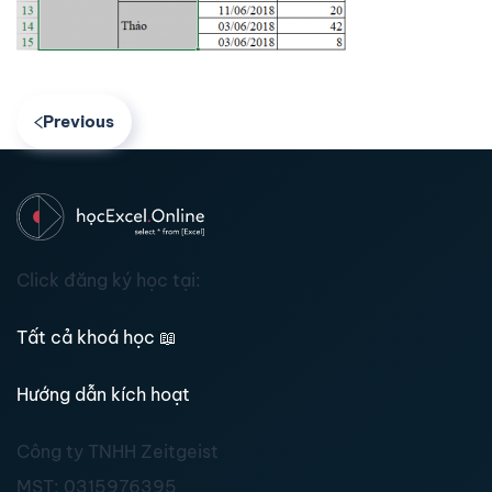
Previous
Click đăng ký học tại:
Tất cả khoá học
📖
Hướng dẫn kích hoạt
Công ty TNHH Zeitgeist
MST:
0315976395