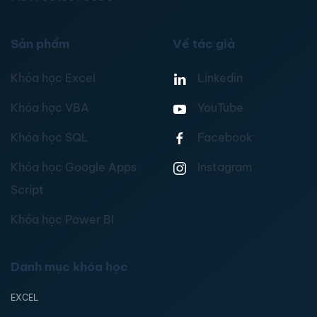
Sản phẩm
Về tác giả
Khóa học Excel
Linkedin
Khóa học VBA
YouTube
Khóa học SQL
Facebook
Khóa học Google Apps
Instagram
Script
Khóa học Power BI
Danh mục khóa học
EXCEL