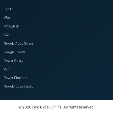
EXCEL
VBA
POWER BI
SQL
Google Apps Script
Google Sheets
Power Query
Python
Power Platform
Google Data Studio
©
2026
Học Excel Online. All rights reserved.