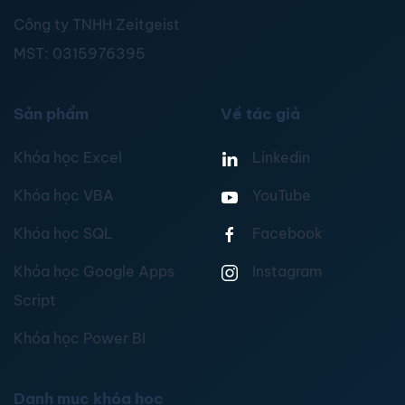
Công ty TNHH Zeitgeist
MST:
0315976395
Sản phẩm
Về tác giả
Khóa học Excel
Linkedin
Khóa học VBA
YouTube
Khóa học SQL
Facebook
Khóa học Google Apps
Instagram
Script
Khóa học Power BI
Danh mục khóa học