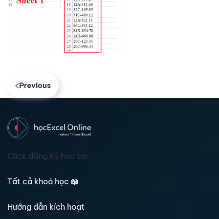
Previous
Click đăng ký học tại:
Tất cả khoá học
📖
Hướng dẫn kích hoạt