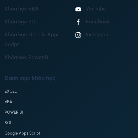
Khóa học VBA
YouTube
Khóa học SQL
Facebook
Khóa học Google Apps
Instagram
Script
Khóa học Power BI
Danh mục khóa học
EXCEL
VBA
POWER BI
SQL
Google Apps Script