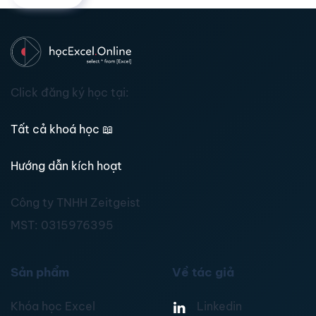
Click đăng ký học tại:
Tất cả khoá học
📖
Hướng dẫn kích hoạt
Công ty TNHH Zeitgeist
MST:
0315976395
Sản phẩm
Về tác giả
Khóa học Excel
Linkedin