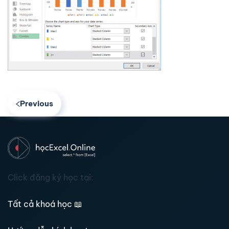
Previous
Click đăng ký học tại:
Tất cả khoá học
📖