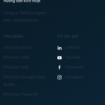
Hướng dẫn kích hoạt
Công ty TNHH Zeitgeist
MST:
0315976395
Sản phẩm
Về tác giả
Khóa học Excel
Linkedin
Khóa học VBA
YouTube
Khóa học SQL
Facebook
Khóa học Google Apps
Instagram
Script
Khóa học Power BI