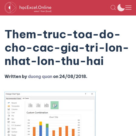
Them-truc-toa-do-
cho-cac-gia-tri-lon-
nhat-lon-thu-hai
Written by
duong quan
on
24/08/2018
.