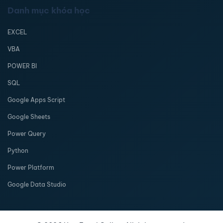
Danh mục khóa học
EXCEL
VBA
POWER BI
SQL
Google Apps Script
Google Sheets
Power Query
Python
Power Platform
Google Data Studio