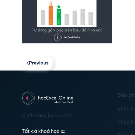
Previous
Sản p
Khóa h
Click đăng ký học tại:
Khóa h
Tất cả khoá học
📖
Khóa h