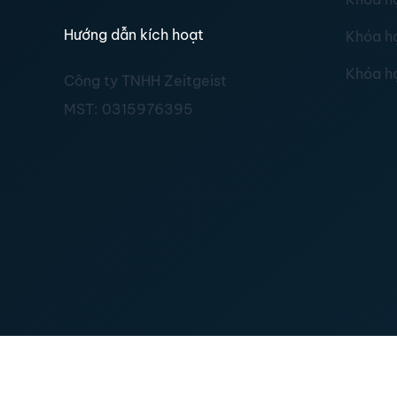
Hướng dẫn kích hoạt
Khóa h
Khóa h
Công ty TNHH Zeitgeist
MST:
0315976395