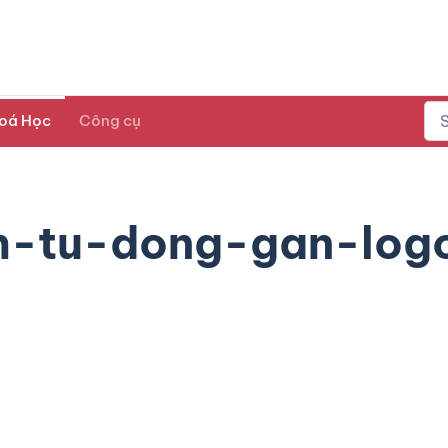
oá Học
Công cụ
-tu-dong-gan-logo