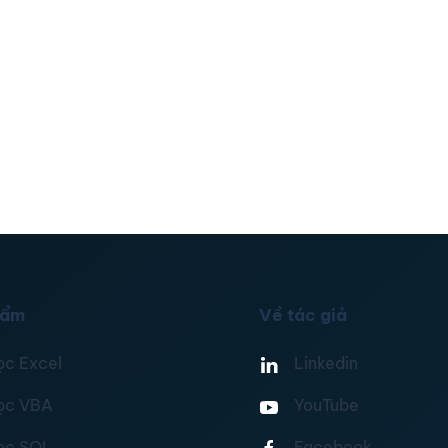
hẩm
Về tác giả
ọc Excel
Linkedin
ọc VBA
YouTube
ọc SQL
Facebook