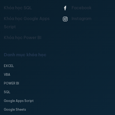
Khóa học SQL
Facebook
Khóa học Google Apps
Instagram
Script
Khóa học Power BI
Danh mục khóa học
EXCEL
VBA
POWER BI
SQL
Google Apps Script
Google Sheets