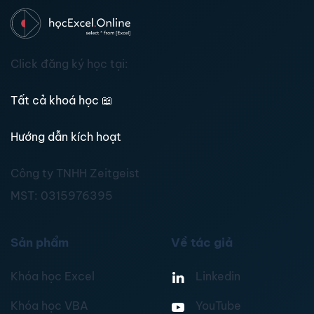
Click đăng ký học tại:
Tất cả khoá học
📖
Hướng dẫn kích hoạt
Công ty TNHH Zeitgeist
MST:
0315976395
Sản phẩm
Về tác giả
Khóa học Excel
Linkedin
Khóa học VBA
YouTube