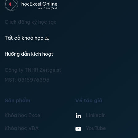
Click đăng ký học tại:
Tất cả khoá học
📖
Hướng dẫn kích hoạt
Công ty TNHH Zeitgeist
MST:
0315976395
Sản phẩm
Về tác giả
Khóa học Excel
Linkedin
Khóa học VBA
YouTube