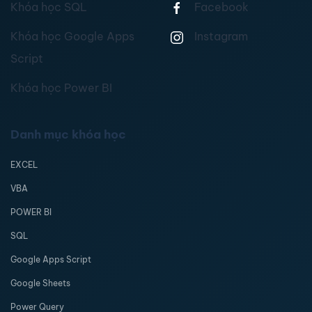
Khóa học SQL
Facebook
Khóa học Google Apps
Instagram
Script
Khóa học Power BI
Danh mục khóa học
EXCEL
VBA
POWER BI
SQL
Google Apps Script
Google Sheets
Power Query