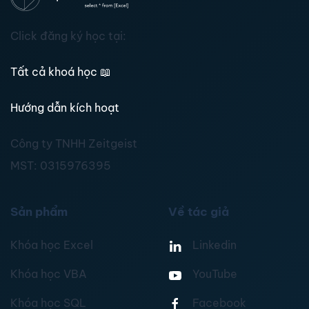
Click đăng ký học tại:
Tất cả khoá học
📖
Hướng dẫn kích hoạt
Công ty TNHH Zeitgeist
MST:
0315976395
Sản phẩm
Về tác giả
Khóa học Excel
Linkedin
Khóa học VBA
YouTube
Khóa học SQL
Facebook