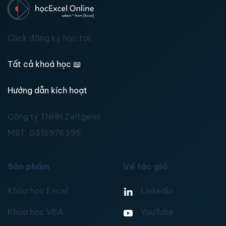
Click đăng ký học tại:
Tất cả khoá học
📖
Hướng dẫn kích hoạt
Công ty TNHH Zeitgeist
MST:
0315976395
Sản phẩm
Về tác giả
Khóa học Excel
Linkedin
Khóa học VBA
YouTube