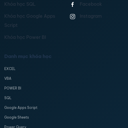
Khóa học SQL
Facebook
Khóa học Google Apps
Instagram
Script
Khóa học Power BI
Danh mục khóa học
EXCEL
VBA
POWER BI
SQL
Google Apps Script
Google Sheets
Power Query