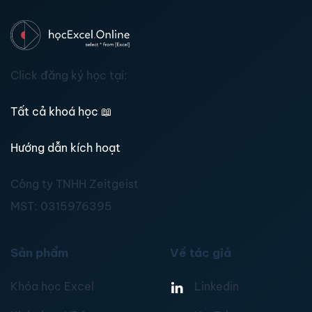
Click đăng ký học tại:
Tất cả khoá học
📖
Hướng dẫn kích hoạt
Công ty TNHH Zeitgeist
MST:
0315976395
Sản phẩm
Về tác giả
Khóa học Excel
Linkedin