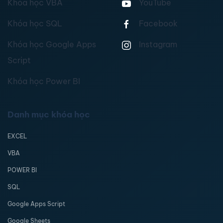
Khóa học VBA
YouTube
Khóa học SQL
Facebook
Khóa học Google Apps
Instagram
Script
Khóa học Power BI
Danh mục khóa học
EXCEL
VBA
POWER BI
SQL
Google Apps Script
Google Sheets