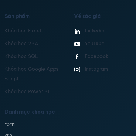
Sản phẩm
Về tác giả
Khóa học Excel
Linkedin
Khóa học VBA
YouTube
Khóa học SQL
Facebook
Khóa học Google Apps
Instagram
Script
Khóa học Power BI
Danh mục khóa học
EXCEL
VBA