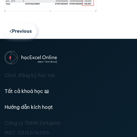
Previous
Click đăng ký học tại:
Tất cả khoá học
📖
Hướng dẫn kích hoạt
Công ty TNHH Zeitgeist
MST:
0315976395