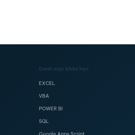
Danh mục khóa học
EXCEL
VBA
POWER BI
SQL
Google Apps Script