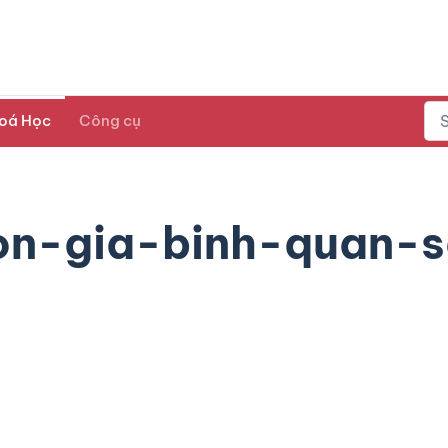
oá Học
Công cụ
on-gia-binh-quan-s