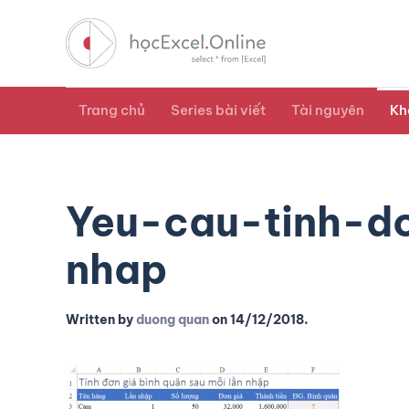
Trang chủ
Series bài viết
Tài nguyên
Kh
Yeu-cau-tinh-d
nhap
Written by
duong quan
on
14/12/2018
.