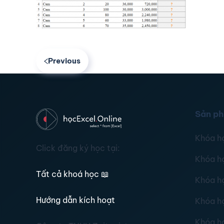
Previous
Sản p
Khóa h
Click đăng ký học tại:
Khóa h
Tất cả khoá học
📖
Khóa h
Hướng dẫn kích hoạt
Khóa h
Khóa h