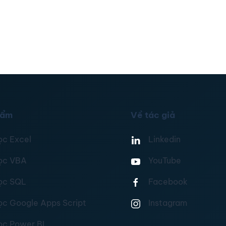
hẩm
Về tác giả
ọc Excel
Linkedin
ọc VBA
YouTube
ọc SQL
Facebook
ọc Google Apps Script
Instagram
ọc Power BI