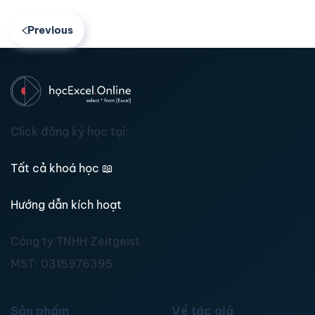
Previous
Click đăng ký học tại:
Tất cả khoá học
📖
Hướng dẫn kích hoạt
Công ty TNHH Zeitgeist
MST:
0315976395
Sản phẩm
Về tác giả