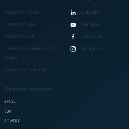
Khóa học Excel
Linkedin
Khóa học VBA
YouTube
Khóa học SQL
Facebook
Khóa học Google Apps
Instagram
Script
Khóa học Power BI
Danh mục khóa học
EXCEL
VBA
POWER BI