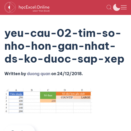
yeu-cau-02-tim-so-
nho-hon-gan-nhat-
ds-ko-duoc-sap-xep
Written by
duong quan
on
24/12/2018
.