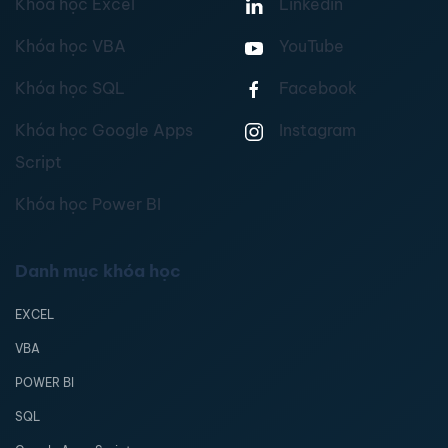
Khóa học Excel
Linkedin
Khóa học VBA
YouTube
Khóa học SQL
Facebook
Khóa học Google Apps
Instagram
Script
Khóa học Power BI
Danh mục khóa học
EXCEL
VBA
POWER BI
SQL