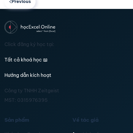
Previous
Click đăng ký học tại:
Tất cả khoá học
📖
Hướng dẫn kích hoạt
Công ty TNHH Zeitgeist
MST:
0315976395
Sản phẩm
Về tác giả