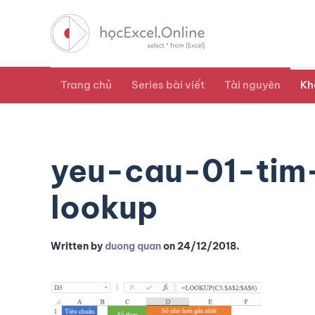
Trang chủ
Series bài viết
Tài nguyên
Kh
yeu-cau-01-ti
lookup
Written by
duong quan
on
24/12/2018
.