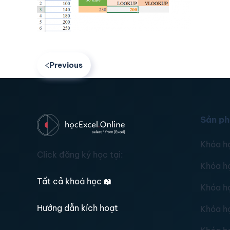
Previous
Sản p
Khóa h
Click đăng ký học tại:
Khóa h
Tất cả khoá học
📖
Khóa h
Hướng dẫn kích hoạt
Khóa h