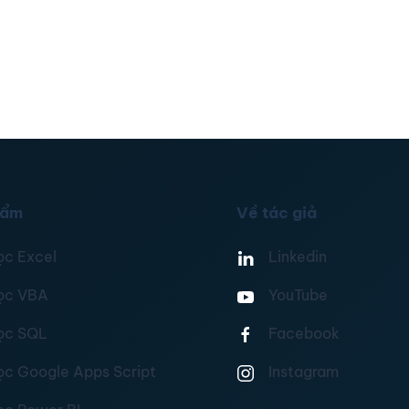
hẩm
Về tác giả
ọc Excel
Linkedin
ọc VBA
YouTube
ọc SQL
Facebook
ọc Google Apps Script
Instagram