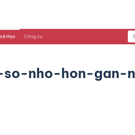
oá Học
Công cụ
m-so-nho-hon-gan-