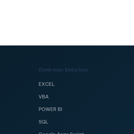
Danh mục khóa học
EXCEL
VBA
POWER BI
SQL