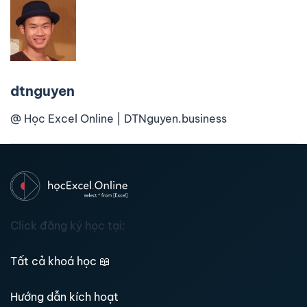
dtnguyen
@ Học Excel Online | DTNguyen.business
Click đăng ký học tại:
Tất cả khoá học
📖
Hướng dẫn kích hoạt