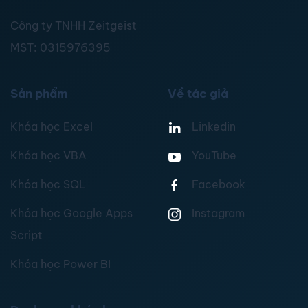
Công ty TNHH Zeitgeist
MST:
0315976395
Sản phẩm
Về tác giả
Khóa học Excel
Linkedin
Khóa học VBA
YouTube
Khóa học SQL
Facebook
Khóa học Google Apps
Instagram
Script
Khóa học Power BI