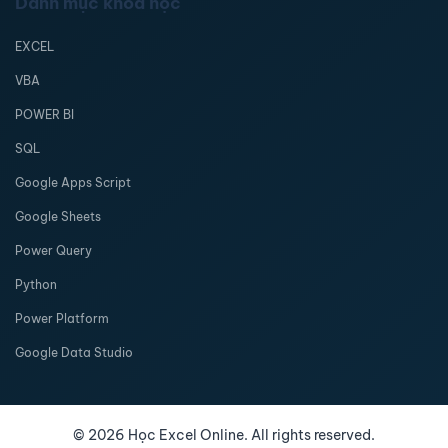
Danh mục khóa học
EXCEL
VBA
POWER BI
SQL
Google Apps Script
Google Sheets
Power Query
Python
Power Platform
Google Data Studio
©
2026
Học Excel Online. All rights reserved.